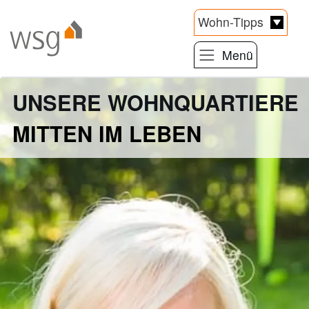
Link zur Startseite
Wohn-Tipps
Menü
Direkt zum Inhalt der Seite springen
Direkt zur Hauptnavigation springen
UNSERE WOHNQUARTIERE
MITTEN IM LEBEN