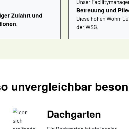
Unser Facilitymanage
Betreuung und Pfl
iger Zufahrt und
Diese hohen Wohn-Qua
tionen
.
der WSG.
so unvergleichbar beso
Dachgarten
Ein Dachgarten ist ein idealer