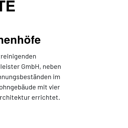
TE
anenhöfe
treinigenden
tleister GmbH, neben
ohnungsbeständen im
Wohngebäude mit vier
chitektur errichtet.