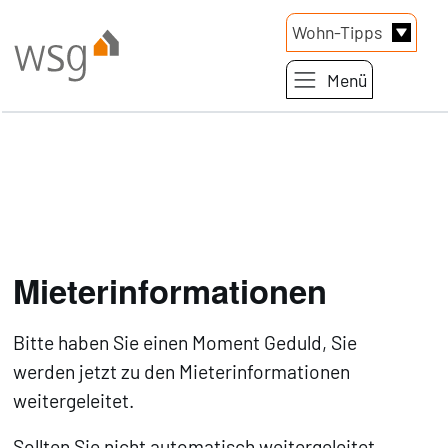
Link zur Startseite
Wohn-Tipps
Menü
Direkt zum Inhalt der Seite springen
Direkt zur Hauptnavigation springen
Mieterinformationen
Bitte haben Sie einen Moment Geduld, Sie
werden jetzt zu den Mieterinformationen
weitergeleitet.
Sollten Sie nicht automatisch weitergeleitet