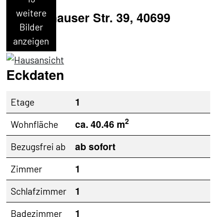
weitere
Stahlenhauser Str. 39, 40699
Bilder
Erkrath
anzeigen
Eckdaten
1
Etage
2
ca. 40.46 m
Wohnfläche
ab sofort
Bezugsfrei ab
1
Zimmer
1
Schlafzimmer
1
Badezimmer