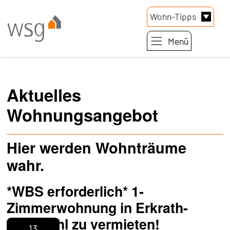
Link zur Startseite
Wohn-Tipps
Menü
Direkt zum Inhalt der Seite springen
Direkt zur Hauptnavigation springen
Aktuelles
Wohnungsangebot
Hier werden Wohnträume
wahr.
*WBS erforderlich* 1-
Zimmerwohnung in Erkrath-
Hochdahl zu vermieten!
13